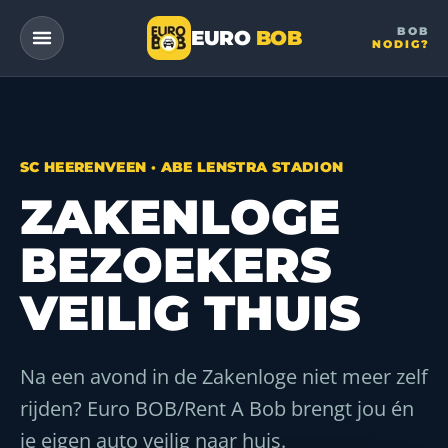
BOB
EURO
BOB
NODIG?
— a DriveMe company
SC HEERENVEEN · ABE LENSTRA STADION
ZAKENLOGE
BEZOEKERS
VEILIG THUIS
Na een avond in de Zakenloge niet meer zelf
rijden? Euro BOB/Rent A Bob brengt jou én
je eigen auto veilig naar huis.