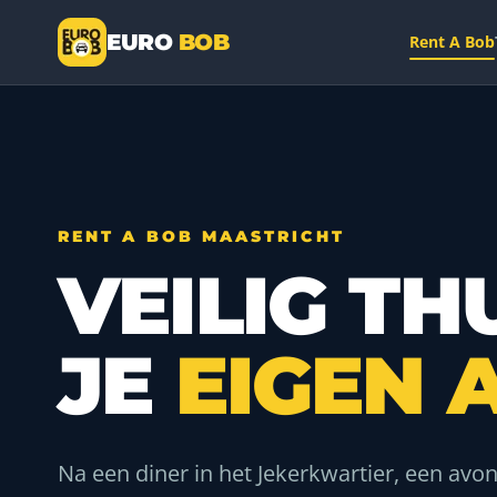
EURO
BOB
Rent A Bob
— a DriveMe company
RENT A BOB MAASTRICHT
VEILIG THU
JE
EIGEN 
Na een diner in het Jekerkwartier, een avon