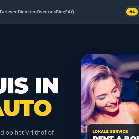
Tarieven
Diensten
Over ons
Blog
FAQ
NL
IS IN
AUTO
d op het Vrijthof of
LOKALE SERVICE
RENT A BO