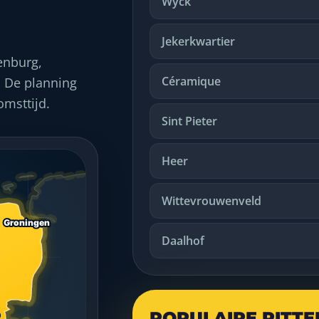
Wyck
Jekerkwartier
enburg,
Céramique
. De planning
omsttijd.
Sint Pieter
Heer
Wittevrouwenveld
Daalhof
POPULAIRE RITT