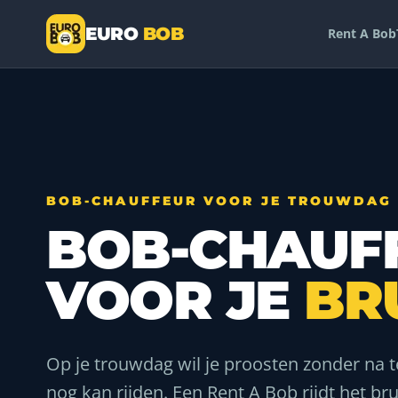
EURO
BOB
Rent A Bob
— a DriveMe company
BOB-CHAUFFEUR VOOR JE TROUWDAG
BOB-CHAUF
VOOR JE
BR
Op je trouwdag wil je proosten zonder na 
nog kan rijden. Een Rent A Bob rijdt het bru