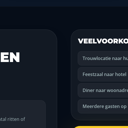
VEELVOORKO
EEN
Trouwlocatie naar hu
Feestzaal naar hotel
Diner naar woonadr
Meerdere gasten op
al ritten of