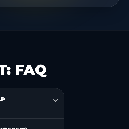
T: FAQ
AP