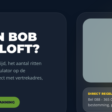
N BOB
ILOFT?
ijd, het aantal ritten
ulator op de
ct met vertrekadres,
DIRECT REGE
Bel 088 - 365 
ANNING
bestemming, ge