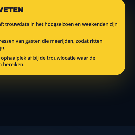
WETEN
f: trouwdata in het hoogseizoen en weekenden zijn
ssen van gasten die meerijden, zodat ritten
jn.
 ophaalplek af bij de trouwlocatie waar de
n bereiken.