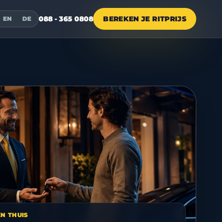
088 - 365 0808
BEREKEN JE RITPRIJS
EN
DE
N THUIS