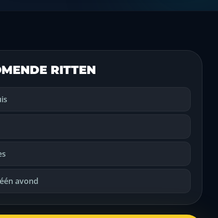
MENDE RITTEN
is
es
 één avond