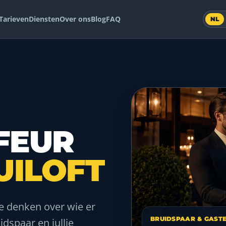
Tarieven
Diensten
Over ons
Blog
FAQ
NL
FEUR
UILOFT
te denken over wie er
BRUIDSPAAR & GASTE
idspaar en jullie