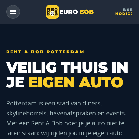
BOB
EURO
BOB
NODIG?
— a DriveMe company
RENT A BOB ROTTERDAM
VEILIG THUIS IN
JE
EIGEN AUTO
Rotterdam is een stad van diners,
skylineborrels, havenafspraken en events.
Met een Rent A Bob hoef je je auto niet te
laten staan: wij rijden jou in je eigen auto