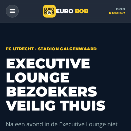
BOB
EURO
BOB
NODIG?
— a DriveMe company
FC UTRECHT · STADION GALGENWAARD
EXECUTIVE
LOUNGE
BEZOEKERS
VEILIG THUIS
Na een avond in de Executive Lounge niet