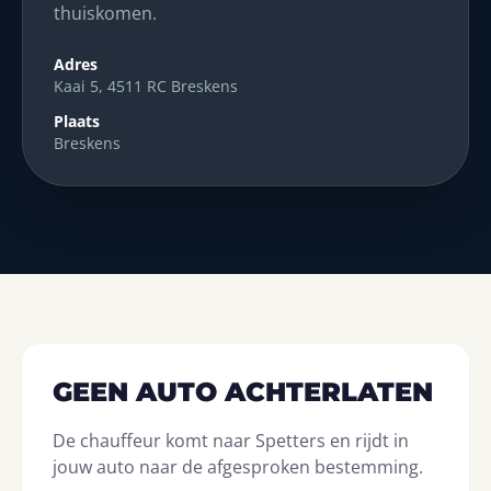
thuiskomen.
Adres
Kaai 5, 4511 RC Breskens
Plaats
Breskens
GEEN AUTO ACHTERLATEN
De chauffeur komt naar Spetters en rijdt in
jouw auto naar de afgesproken bestemming.