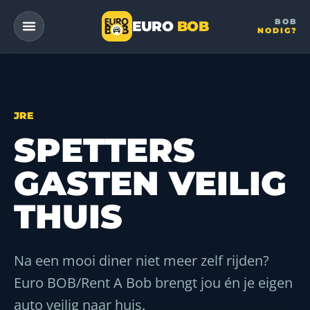
BOB
EURO
BOB
NODIG?
— a DriveMe company
JRE
SPETTERS
GASTEN VEILIG
THUIS
Na een mooi diner niet meer zelf rijden?
Euro BOB/Rent A Bob brengt jou én je eigen
auto veilig naar huis.