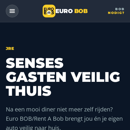
BOB
EURO
BOB
NODIG?
— a DriveMe company
JRE
SENSES
GASTEN VEILIG
THUIS
Na een mooi diner niet meer zelf rijden?
Euro BOB/Rent A Bob brengt jou én je eigen
auto veilig naar huis.