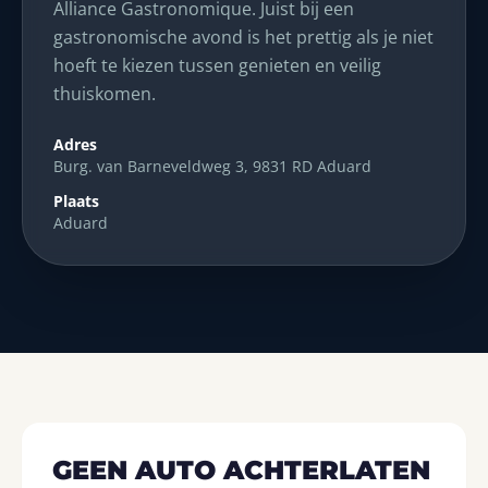
Alliance Gastronomique. Juist bij een
gastronomische avond is het prettig als je niet
hoeft te kiezen tussen genieten en veilig
thuiskomen.
Adres
Burg. van Barneveldweg 3, 9831 RD Aduard
Plaats
Aduard
GEEN AUTO ACHTERLATEN