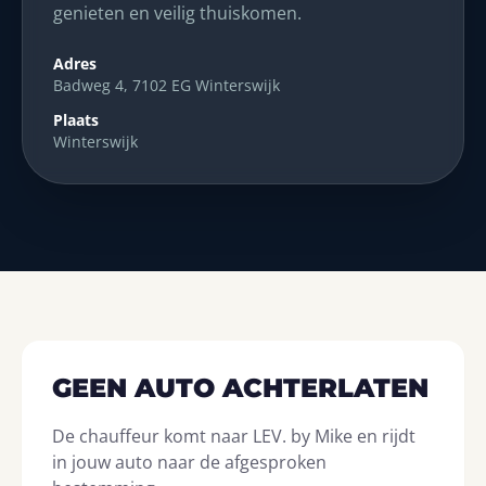
genieten en veilig thuiskomen.
Adres
Badweg 4, 7102 EG Winterswijk
Plaats
Winterswijk
GEEN AUTO ACHTERLATEN
De chauffeur komt naar LEV. by Mike en rijdt
in jouw auto naar de afgesproken