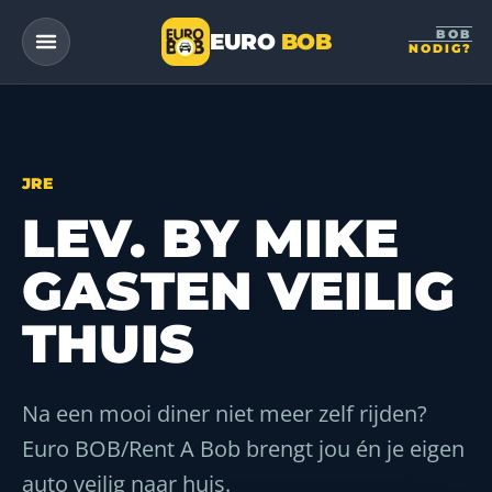
BOB
EURO
BOB
NODIG?
— a DriveMe company
JRE
LEV. BY MIKE
GASTEN VEILIG
THUIS
Na een mooi diner niet meer zelf rijden?
Euro BOB/Rent A Bob brengt jou én je eigen
auto veilig naar huis.