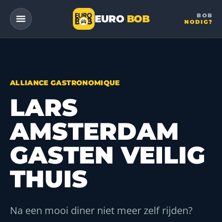
BOB
EURO
BOB
NODIG?
— a DriveMe company
ALLIANCE GASTRONOMIQUE
LARS
AMSTERDAM
GASTEN VEILIG
THUIS
Na een mooi diner niet meer zelf rijden?