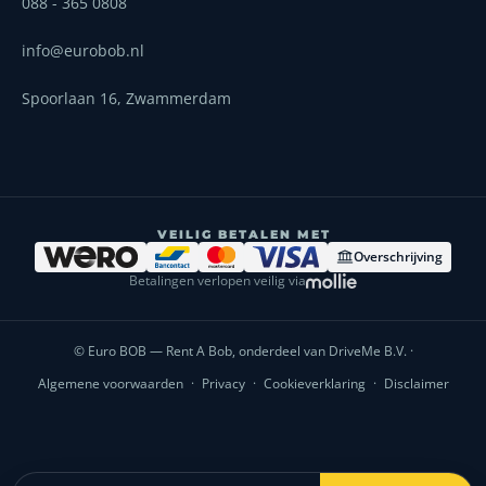
088 - 365 0808
info@eurobob.nl
Spoorlaan 16, Zwammerdam
VEILIG BETALEN MET
Overschrijving
Betalingen verlopen veilig via
© Euro BOB — Rent A Bob, onderdeel van DriveMe B.V. ·
Algemene voorwaarden
·
Privacy
·
Cookieverklaring
·
Disclaimer