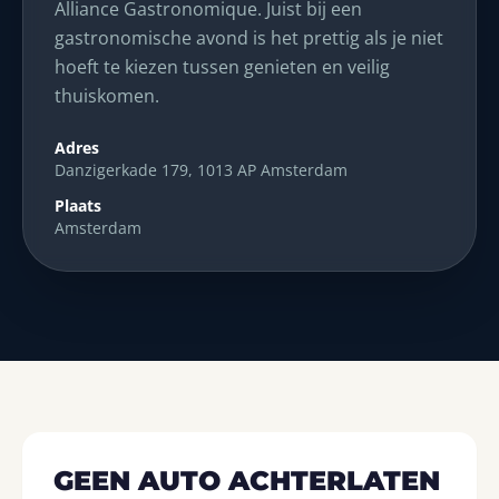
Alliance Gastronomique. Juist bij een
gastronomische avond is het prettig als je niet
hoeft te kiezen tussen genieten en veilig
thuiskomen.
Adres
Danzigerkade 179, 1013 AP Amsterdam
Plaats
Amsterdam
GEEN AUTO ACHTERLATEN