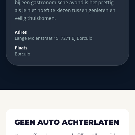
bij een gastronomische avond is het prettig
als je niet hoeft te kiezen tussen genieten en
veilig thuiskomen.
Adres
Lange Molenstraat 15, 7271 BJ Borculo
Plaats
Borculo
GEEN AUTO ACHTERLATEN