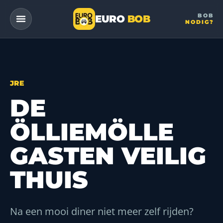
BOB
EURO
BOB
NODIG?
— a DriveMe company
JRE
DE
ÖLLIEMÖLLE
GASTEN VEILIG
THUIS
Na een mooi diner niet meer zelf rijden?