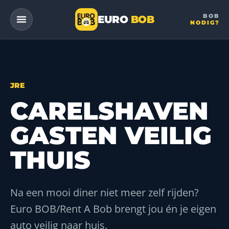
BOB
EURO
BOB
NODIG?
— a DriveMe company
JRE
CARELSHAVEN
GASTEN VEILIG
THUIS
Na een mooi diner niet meer zelf rijden?
Euro BOB/Rent A Bob brengt jou én je eigen
auto veilig naar huis.