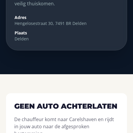
veilig thuiskomen.
Adres
Hengelosestraat 30, 7491 BR Delden
Plaats
Delden
GEEN AUTO ACHTERLATEN
De chauffeur komt naar Carelshaven en rijdt
in jouw auto naar de afgesproken