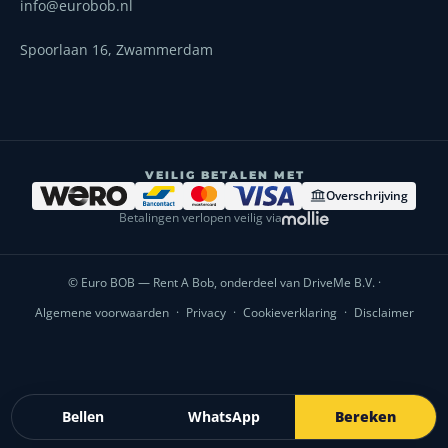
info@eurobob.nl
Spoorlaan 16, Zwammerdam
VEILIG BETALEN MET
Overschrijving
Betalingen verlopen veilig via
© Euro BOB — Rent A Bob, onderdeel van DriveMe B.V. ·
Algemene voorwaarden
·
Privacy
·
Cookieverklaring
·
Disclaimer
Bellen
WhatsApp
Bereken